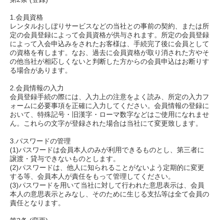
1.会員資格
レンタルおしぼりサービスなどの当社との事前の契約、または所
定の会員登録によって会員資格が供与されます。所定の会員登録
によって入会申込みをされたお客様は、手続完了後に会員として
の資格を有します。なお、過去に会員資格が取り消された方やそ
の他当社が相応しくないと判断した方からの会員申込はお断りす
る場合があります。
2.会員情報の入力
会員登録手続の際には、入力上の注意をよく読み、所定の入力フ
ォームに必要事項を正確に入力してください。会員情報の登録に
おいて、特殊記号・旧漢字・ローマ数字などはご使用になれませ
ん。これらの文字が登録された場合は当社にて変更致します。
3.パスワードの管理
(1)パスワードは会員本人のみが利用できるものとし、第三者に
譲渡・貸与できないものとします。
(2)パスワードは、他人に知られることがないよう定期的に変更
する等、会員本人が責任をもって管理してください。
(3)パスワードを用いて当社に対して行われた意思表示は、会員
本人の意思表示とみなし、そのために生じる支払等は全て会員の
責任となります。