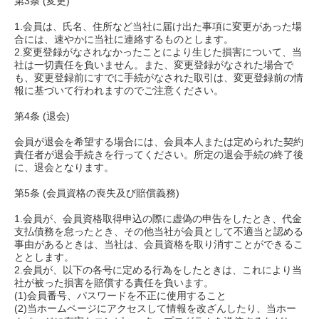
第3条 (変更)
1.会員は、氏名、住所など当社に届け出た事項に変更があった場
合には、速やかに当社に連絡するものとします。
2.変更登録がなされなかったことにより生じた損害について、当
社は一切責任を負いません。また、変更登録がなされた場合で
も、変更登録前にすでに手続がなされた取引は、変更登録前の情
報に基づいて行われますのでご注意ください。
第4条 (退会)
会員が退会を希望する場合には、会員本人または定められた契約
責任者が退会手続きを行ってください。所定の退会手続の終了後
に、退会となります。
第5条 (会員資格の喪失及び賠償義務)
1.会員が、会員資格取得申込の際に虚偽の申告をしたとき、代金
支払債務を怠ったとき、その他当社が会員として不適当と認める
事由があるときは、当社は、会員資格を取り消すことができるこ
ととします。
2.会員が、以下の各号に定める行為をしたときは、これにより当
社が被った損害を賠償する責任を負います。
(1)会員番号、パスワードを不正に使用すること
(2)当ホームページにアクセスして情報を改ざんしたり、当ホー