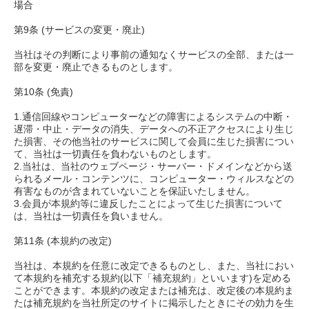
場合
第9条 (サービスの変更・廃止)
当社はその判断により事前の通知なくサービスの全部、または一
部を変更・廃止できるものとします。
第10条 (免責)
1.通信回線やコンピューターなどの障害によるシステムの中断・
遅滞・中止・データの消失、データへの不正アクセスにより生じ
た損害、その他当社のサービスに関して会員に生じた損害につい
て、当社は一切責任を負わないものとします。
2.当社は、当社のウェブページ・サーバー・ドメインなどから送
られるメール・コンテンツに、コンピューター・ウィルスなどの
有害なものが含まれていないことを保証いたしません。
3.会員が本規約等に違反したことによって生じた損害について
は、当社は一切責任を負いません。
第11条 (本規約の改定)
当社は、本規約を任意に改定できるものとし、また、当社におい
て本規約を補充する規約(以下「補充規約」といいます)を定める
ことができます。本規約の改定または補充は、改定後の本規約ま
たは補充規約を当社所定のサイトに掲示したときにその効力を生