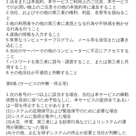
1.法令または本規約、本サービスご利用上のご注意、本サービス
でのお買い物上のご注意その他の本規約等に違反すること
2.当社、およびその他の第三者の権利、利益、名誉等を損ねるこ
と
3.他の利用者その他の第三者に迷惑となる行為や不快感を抱かせ
る行為を行うこと
4.虚偽の情報を入力すること
5.有害なコンピュータープログラム、メール等を送信または書き
込むこと
6.当社のサーバーその他のコンピューターに不正にアクセスする
こと
7.パスワードを第三者に貸与・譲渡すること、または第三者と共
用すること
8.その他当社が不適切と判断すること
第8条 (サービスの中断・停止等)
1.次の各号の一つ以上に該当する場合、当社は本サービスの稼動
状態を良好に保つため予告なしに、本サービスの提供全てあるい
は一部を停止することがあります。
(1)システムの定期保守および緊急保守のために必要な場合
(2)システムに負荷が集中した場合
(3)火災、停電、第三者による妨害行為などによりシステムの運
用が困難になった場合
(4)その他、止むを得ずシステムの停止が必要と当社が判断した